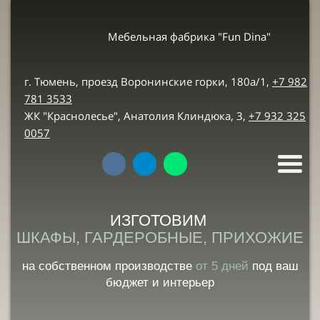
Мебельная фабрика "Fun Dina"
г. Тюмень, проезд Воронинские горки, 180а/1,
+7 982
781 3533
ЖК "Краснолесье", Анатолия Клиндюка, 3,
+7
932 325
0057
на собственном производстве
от 5 дней
под ваш
бюджет и интерьер